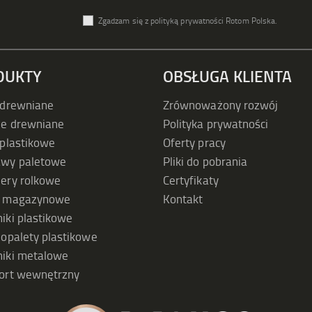
Zgadzam się z polityką prywatności Rotom Polska.
DUKTY
OBSŁUGA KLIENTA
 drewniane
Zrównoważony rozwój
ie drewniane
Polityka prywatności
 plastikowe
Oferty pracy
awy paletowe
Pliki do pobrania
ery rolkowe
Certyfikaty
y magazynowe
Kontakt
iki plastikowe
iopalety plastikowe
iki metalowe
ort wewnętrzny