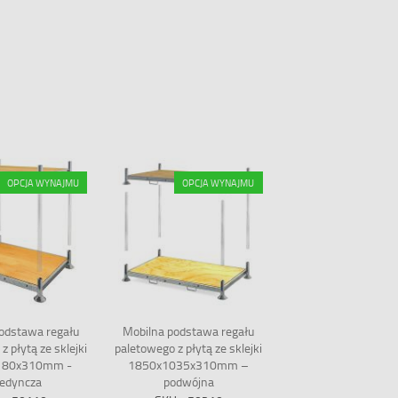
OPCJA WYNAJMU
OPCJA WYNAJMU
odstawa regału
Mobilna podstawa regału
z płytą ze sklejki
paletowego z płytą ze sklejki
180x310mm -
1850x1035x310mm –
jedyncza
podwójna