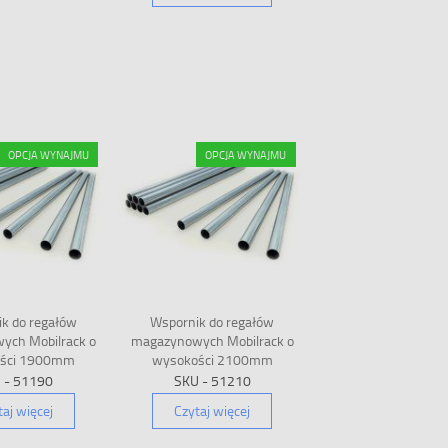
OPCJA WYNAJMU
OPCJA WYNAJMU
k do regałów
Wspornik do regałów
ych Mobilrack o
magazynowych Mobilrack o
ści 1900mm
wysokości 2100mm
 - 51190
SKU - 51210
taj więcej
Czytaj więcej