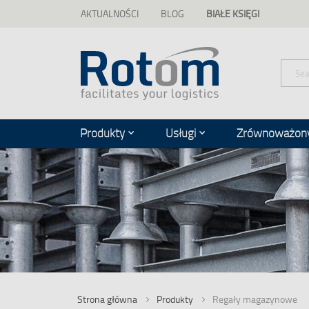
AKTUALNOŚCI
BLOG
BIAŁE KSIĘGI
Przejdź
do
treści
Szukaj
Produkty
Usługi
Zrównoważony
Strona główna
Produkty
Regały magazynowe