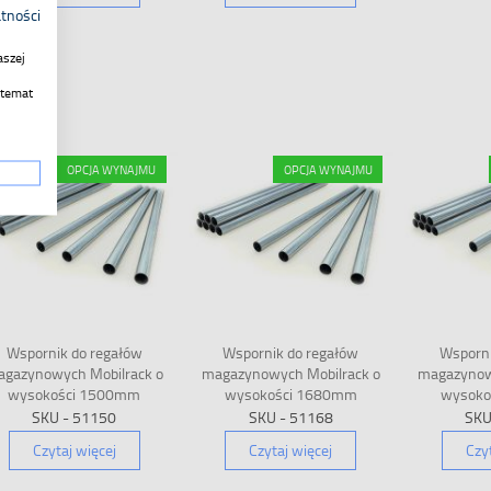
atności
aszej
 temat
OPCJA WYNAJMU
OPCJA WYNAJMU
Wspornik do regałów
Wspornik do regałów
Wsporni
gazynowych Mobilrack o
magazynowych Mobilrack o
magazynow
wysokości 1500mm
wysokości 1680mm
wysoko
SKU - 51150
SKU - 51168
SKU
Czytaj więcej
Czytaj więcej
Czy