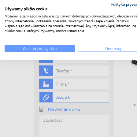
Polityka pryw
Używamy plików cookie
Zadaj pytanie
Możemy je zamieścić w celu analizy danych dotyczących odwiedzających, ulepszenia n
strony internetowej, pokazania spersonalizowanych treści i zapewnienia Państwu
wspaniałego doświadczenia na stronie internetowej. Aby uzyskać więcej informacji na
Nie znalazłeś konkretnego produktu?
plików cookie, których używamy, otwórz ustawienia.
Powiedz nam, czego szukasz!
Akceptuj wszystko
Dostosuj
Dodaj plik
ma
Nie wybrano pliku