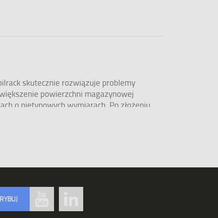
lrack skutecznie rozwiązuje problemy
większenie powierzchni magazynowej
tach o nietypowych wymiarach. Po złożeniu
ekową do składowania produktów płynnych lub
 także standardowe regały paletowe, regały
 drewniane i metalowe wypełnienia do
owe.
RYBUJ