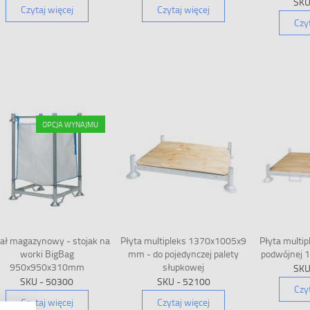
SKU
Czytaj więcej
Czytaj więcej
Czy
OPCJA WYNAJMU
ał magazynowy - stojak na
Płyta multipleks 1370x1005x9
Płyta multip
worki BigBag
mm - do pojedynczej palety
podwójnej
950x950x310mm
słupkowej
SKU
SKU - 50300
SKU - 52100
Czy
Czytaj więcej
Czytaj więcej