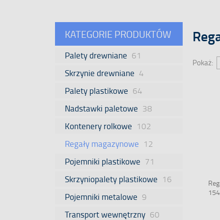
Reg
KATEGORIE PRODUKTÓW
Palety drewniane
61
Pokaż
Skrzynie drewniane
4
Palety plastikowe
64
Nadstawki paletowe
38
Kontenery rolkowe
102
Regały magazynowe
12
Pojemniki plastikowe
71
Skrzyniopalety plastikowe
16
Reg
154
Pojemniki metalowe
9
Transport wewnętrzny
60