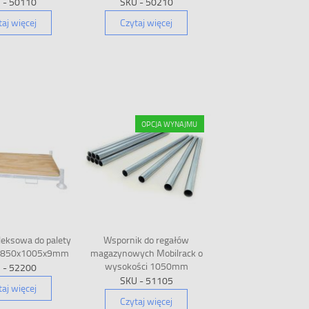
 - 50110
SKU - 50210
taj więcej
Czytaj więcej
OPCJA WYNAJMU
leksowa do palety
Wspornik do regałów
 1850x1005x9mm
magazynowych Mobilrack o
wysokości 1050mm
 - 52200
SKU - 51105
taj więcej
Czytaj więcej