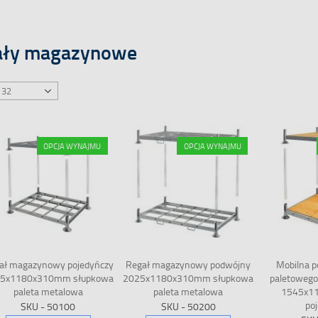
ały magazynowe
OPCJA WYNAJMU
OPCJA WYNAJMU
ał magazynowy pojedyńczy
Regał magazynowy podwójny
Mobilna p
5x1180x310mm słupkowa
2025x1180x310mm słupkowa
paletowego 
paleta metalowa
paleta metalowa
1545x1
po
SKU - 50100
SKU - 50200