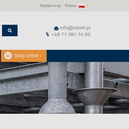
Język
Wybierz kraj:
Polska
info@rotom.pl
+48 71 381 16 99
Szukaj
Sklep online ›