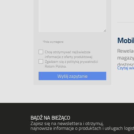
Mobi
*Pola wymagane
Rewelac
Chcę otrzymywać najświeższe
magazy
informacje z oferty produktowej
Zgadzam się z polityką prywatności
dostoso
Rotom Polska.
Czytaj wi
regał p
Regał
Oferuje
jako
st
półkowe
BĄDŹ NA BIEŻĄCO
regałów
Zapisz się na newslettera i otrzymuj,
najnowsze informacje o produktach i usługach logis